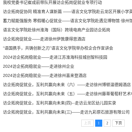
我校党委书记崔成前带队开展访企拓岗促就业专项行动
访企拓岗促协同 精准育人谋新篇 ——语言文化学院赴云龙区开展小学
蓄力赋能强服务 寒假暖心促就业——语言文化学院赴遇见博物馆·徐州
语言文化学院赴徐州淮海（国际）跨境电商产业园访企拓岗
访企拓岗促就业——走进徐州伊敦康得思酒店
“语国携手，共铸创新之刃”语言文化学院举办校企合作宣讲会
2024访企拓岗稳就业——走进江苏淮海科技城创智科技园
2024访企拓岗稳就业——走进徐州企业
2024访企拓岗稳就业——走进徐州喜来登酒店
访企拓岗促就业，互利共赢向未来（六）——走访徐州博顿温德姆酒店
访企拓岗促就业，互利共赢向未来（五）——走访徐州藤蒂葡萄籽艺术
访企拓岗促就业，互利共赢向未来(四)--走访云龙区幼儿园实录
访企拓岗促就业，互利共赢向未来(三)——走访九彩原石旅游有限公司
上页
1
2
下页