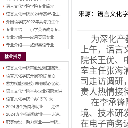
语言文化学院学院专业简介
（二）
来源：语言文化学
语言文化学院2024年高考招生...
（一）
外国语学院2022年高考招生计...
专业介绍——小学英语教育专...
为深化产
专业介绍——应用英语专业
专业介绍——旅游英语专业
上午，语言
就业指导
院长王优、
语言文化学院再赴淮海国际跨...
室主任张海
语言文化学院开展寒假“暖心...
司走访调研
蓄力赋能强服务 寒假暖心促就...
责人热情接
语言文化学院举办企业招聘宣讲
语言文化学院举办“职”引未...
会
在李承锋
2024访企拓岗稳就业——走进...
境、技术研
2024访企拓岗稳就业——走进...
在电子商务
职等你说，助力就业——学院...