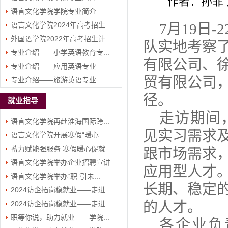
作者：孙菲
语言文化学院学院专业简介
（二）
语言文化学院2024年高考招生...
7月19日-2
（一）
外国语学院2022年高考招生计...
队
实地考察
专业介绍——小学英语教育专...
有限公司、
专业介绍——应用英语专业
贸有限公司
专业介绍——旅游英语专业
径。
就业指导
走访
期间
语言文化学院再赴淮海国际跨...
见实习
需求
语言文化学院开展寒假“暖心...
蓄力赋能强服务 寒假暖心促就...
跟市场需求
语言文化学院举办企业招聘宣讲
应用型人才
语言文化学院举办“职”引未...
会
长期、稳定
2024访企拓岗稳就业——走进...
的人才。
2024访企拓岗稳就业——走进...
职等你说，助力就业——学院...
各企业负