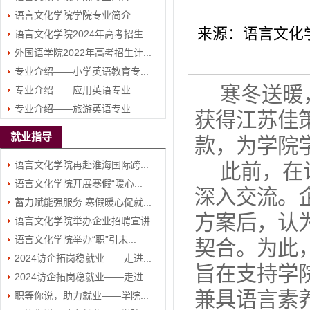
语言文化学院学院专业简介
（二）
来源：语言文化
语言文化学院2024年高考招生...
（一）
外国语学院2022年高考招生计...
专业介绍——小学英语教育专...
寒冬送暖
专业介绍——应用英语专业
专业介绍——旅游英语专业
获得江苏佳
就业指导
款，为学院
语言文化学院再赴淮海国际跨...
此前，在
语言文化学院开展寒假“暖心...
深入交流。
蓄力赋能强服务 寒假暖心促就...
方案后，认
语言文化学院举办企业招聘宣讲
语言文化学院举办“职”引未...
会
契合。为此
2024访企拓岗稳就业——走进...
旨在支持学
2024访企拓岗稳就业——走进...
兼具语言素
职等你说，助力就业——学院...