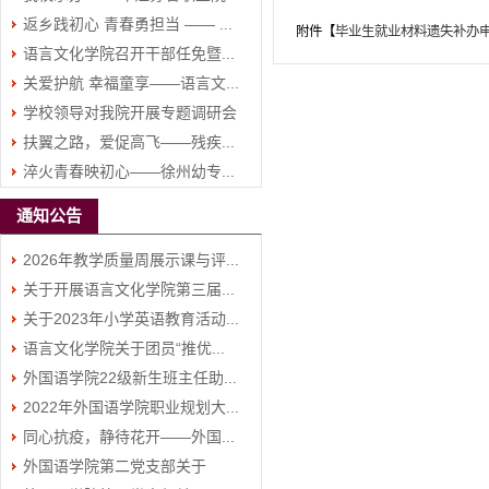
返乡践初心 青春勇担当 —— ...
附件【
毕业生就业材料遗失补办申请
语言文化学院召开干部任免暨...
关爱护航 幸福童享——语言文...
学校领导对我院开展专题调研会
扶翼之路，爱促高飞——残疾...
淬火青春映初心——徐州幼专...
通知公告
2026年教学质量周展示课与评...
关于开展语言文化学院第三届...
关于2023年小学英语教育活动...
语言文化学院关于团员“推优...
外国语学院22级新生班主任助...
2022年外国语学院职业规划大...
同心抗疫，静待花开——外国...
外国语学院第二党支部关于