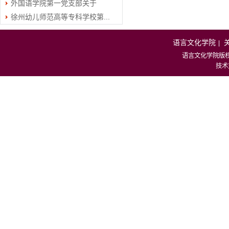
外国语学院第一党支部关于
202...
徐州幼儿师范高等专科学校第...
202...
语言文化学院
|
语言文化学院版
技术