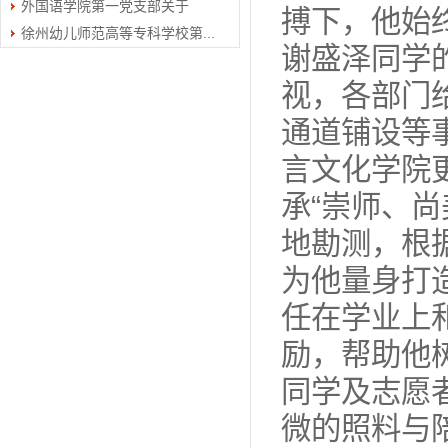
外国语学院第一党支部关于
202...
搏下，他始
徐州幼儿师范高等专科学校第...
202...
谢盛泽同学
视，各部门
通道铺设等
言文化学院
承“崇师、
地勘测，根
为他量身打
任在学业上
励，帮助他
同学及志愿
微的照料与