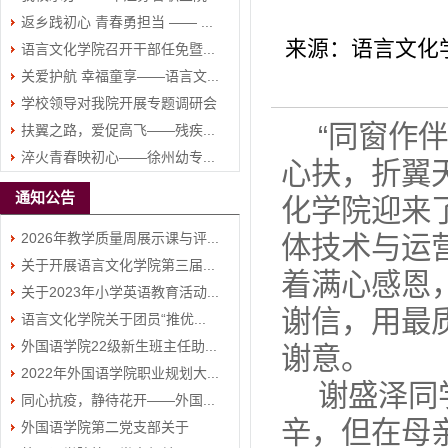
返乡践初心 青春勇担当 —— ...
来源：语言文化
语言文化学院召开干部任免暨...
关爱护航 幸福童享——语言文...
学校领导对我院开展专题调研会
“同窗作
扶翼之路，爱促高飞——残疾...
淬火青春映初心——徐州幼专...
心扶，折翼天
通知公告
化学院迎来
2026年教学质量周展示课与评...
体技术与运
关于开展语言文化学院第三届...
着满心感恩
关于2023年小学英语教育活动...
谢信，用最
语言文化学院关于团员“推优...
外国语学院22级新生班主任助...
谢意。
2022年外国语学院职业规划大...
谢盛泽同
同心抗疫，静待花开——外国...
辛，但在母
外国语学院第二党支部关于